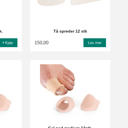
k.
Tå spreder 12 stk
150,00
Kjøp
Les mer