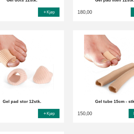
Gel dots 12stk.
Gel pad liten 12stk
180,00
Kjøp
Gel pad stor 12stk.
Gel tube 15cm - st
150,00
Kjøp