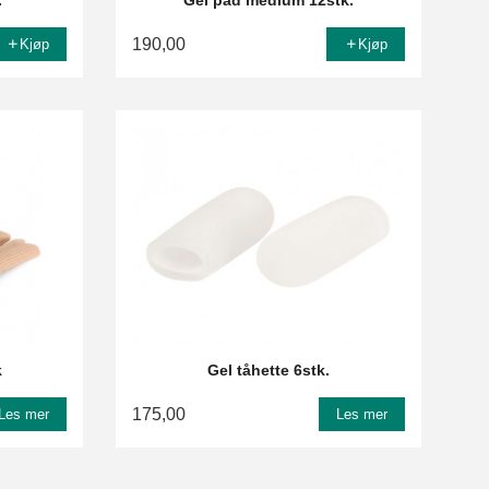
.
Gel pad medium 12stk.
190,00
Kjøp
Kjøp
k
Gel tåhette 6stk.
175,00
Les mer
Les mer