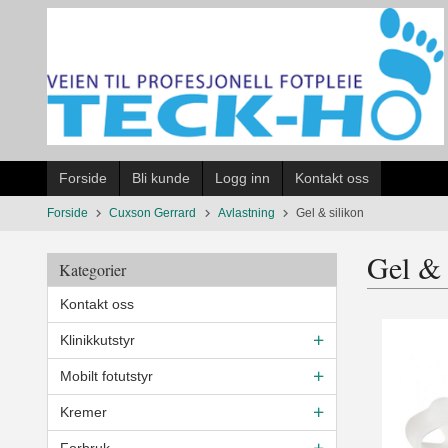
Gå
til
innholdet
Forside
Bli kunde
Logg inn
Kontakt oss
Forside
Cuxson Gerrard
Avlastning
Gel & silikon
Gel & 
Kategorier
Kontakt oss
Klinikkutstyr
Mobilt fotutstyr
Kremer