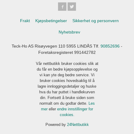
Frakt
Kjøpsbetingelser
Sikkerhet og personvern
Nyhetsbrev
Teck-Ho AS Risøyvegen 110 5955 LINDÅS Tlf.
90852696
-
Foretaksregisteret 991442782
Vår nettbutikk bruker cookies slik at
du får en bedre kjøpsopplevelse og
vi kan yte deg bedre service. Vi
bruker cookies hovedsaklig til å
lagre innloggingsdetaljer og huske
hva du har puttet i handlekurven
din. Fortsett å bruke siden som
normalt om du godtar dette.
Les
mer
eller
endre innstillinger for
cookies.
Powered by
24Nettbutikk