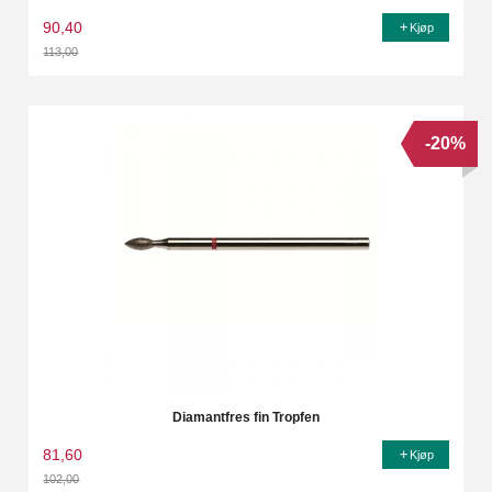
90,40
Kjøp
113,00
Rabatt
-20%
Diamantfres fin Tropfen
81,60
Kjøp
102,00