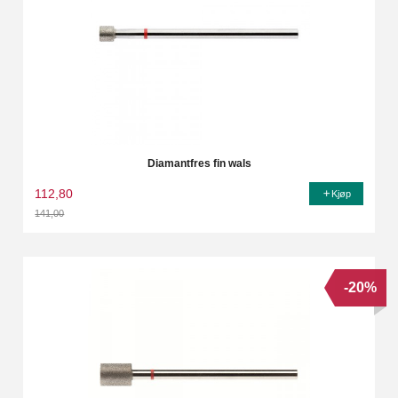
Diamantfres fin wals
112,80
Kjøp
141,00
Rabatt
-20%