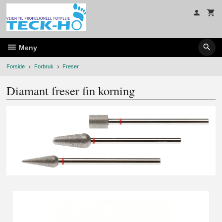
Gå
til
innholdet
Meny
Forside
Forbruk
Freser
Diamant freser fin korning