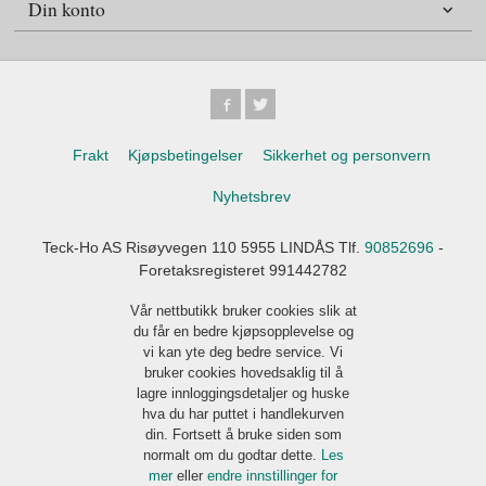
Din konto
Frakt
Kjøpsbetingelser
Sikkerhet og personvern
Nyhetsbrev
Teck-Ho AS Risøyvegen 110 5955 LINDÅS Tlf.
90852696
-
Foretaksregisteret 991442782
Vår nettbutikk bruker cookies slik at
du får en bedre kjøpsopplevelse og
vi kan yte deg bedre service. Vi
bruker cookies hovedsaklig til å
lagre innloggingsdetaljer og huske
hva du har puttet i handlekurven
din. Fortsett å bruke siden som
normalt om du godtar dette.
Les
mer
eller
endre innstillinger for