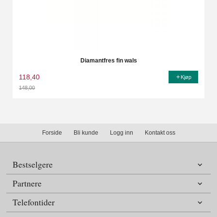
Diamantfres fin wals
118,40
Kjøp
148,00
Rabatt
Forside
Bli kunde
Logg inn
Kontakt oss
Bestselgere
Partnere
Telefontider