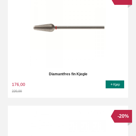
Diamantfres fin Kjegle
176,00
Kjøp
220,00
Rabatt
-20%