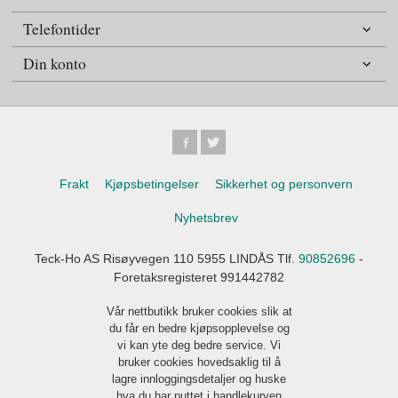
Telefontider
Din konto
Frakt
Kjøpsbetingelser
Sikkerhet og personvern
Nyhetsbrev
Teck-Ho AS Risøyvegen 110 5955 LINDÅS Tlf.
90852696
-
Foretaksregisteret 991442782
Vår nettbutikk bruker cookies slik at
du får en bedre kjøpsopplevelse og
vi kan yte deg bedre service. Vi
bruker cookies hovedsaklig til å
lagre innloggingsdetaljer og huske
hva du har puttet i handlekurven