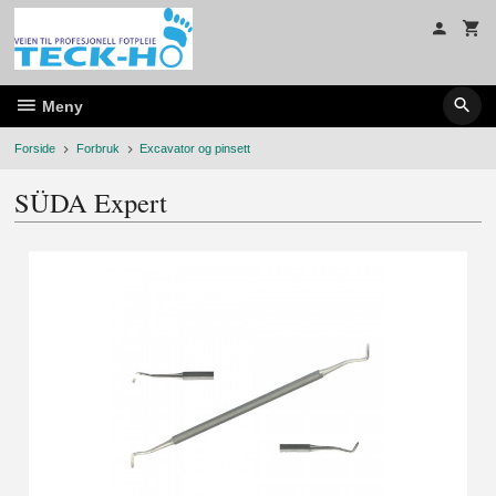
Gå
til
innholdet
Meny
Forside
Forbruk
Excavator og pinsett
SÜDA Expert