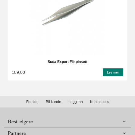
Suda Expert Flispinsett
189,00
Les mer
Forside
Bli kunde
Logg inn
Kontakt oss
Bestselgere
Partnere