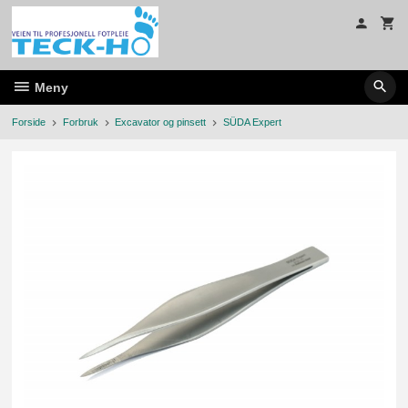
Gå
til
innholdet
Meny
Forside
Forbruk
Excavator og pinsett
SÜDA Expert