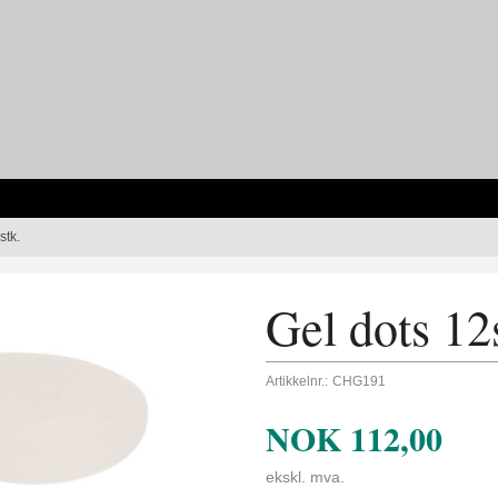
stk.
Gel dots 12
Artikkelnr.:
CHG191
NOK
112,00
ekskl. mva.