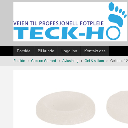
Gå
til
innholdet
Forside
Bli kunde
Logg inn
Kontakt oss
Forside
Cuxson Gerrard
Avlastning
Gel & silikon
Gel dots 12