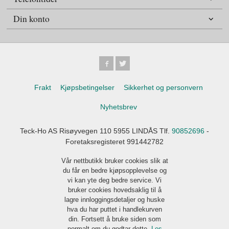
Din konto
Frakt
Kjøpsbetingelser
Sikkerhet og personvern
Nyhetsbrev
Teck-Ho AS Risøyvegen 110 5955 LINDÅS Tlf.
90852696
-
Foretaksregisteret 991442782
Vår nettbutikk bruker cookies slik at
du får en bedre kjøpsopplevelse og
vi kan yte deg bedre service. Vi
bruker cookies hovedsaklig til å
lagre innloggingsdetaljer og huske
hva du har puttet i handlekurven
din. Fortsett å bruke siden som
normalt om du godtar dette.
Les