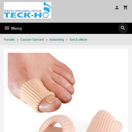
Gå
til
innholdet
Meny
Forside
Cuxson Gerrard
Avlastning
Gel & silikon