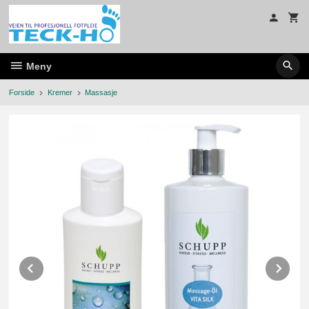
Gå
til
innholdet
Meny
Forside
Kremer
Massasje
Prev
Ne