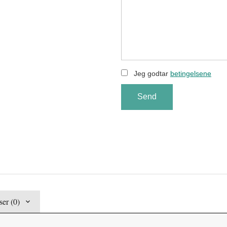
Jeg godtar
betingelsene
Send
er (0)