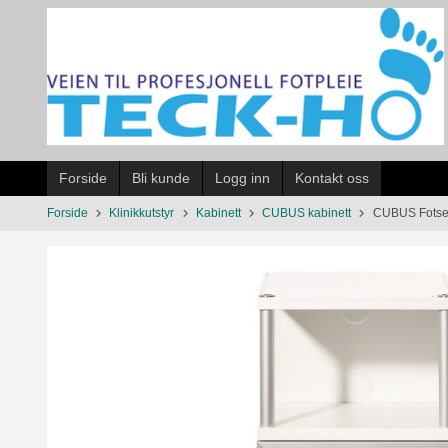
Gå
til
innholdet
Forside
Bli kunde
Logg inn
Kontakt oss
Forside
Klinikkutstyr
Kabinett
CUBUS kabinett
CUBUS Fotse