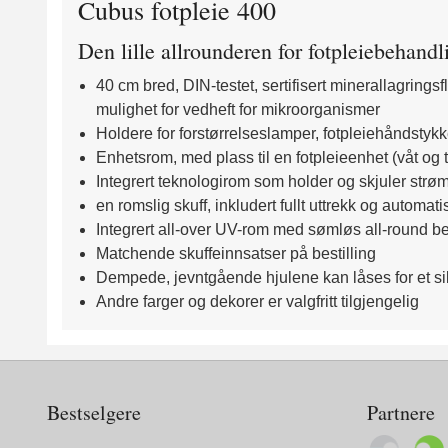
Cubus fotpleie 400
Den lille allrounderen for fotpleiebehan
40 cm bred, DIN-testet, sertifisert minerallagring
mulighet for vedheft for mikroorganismer
Holdere for forstørrelseslamper, fotpleiehåndstykk
Enhetsrom, med plass til en fotpleieenhet (våt og t
Integrert teknologirom som holder og skjuler str
en romslig skuff, inkludert fullt uttrekk og automa
Integrert all-over UV-rom med sømløs all-round be
Matchende skuffeinnsatser på bestilling
Dempede, jevntgående hjulene kan låses for et sikk
Andre farger og dekorer er valgfritt tilgjengelig
Bestselgere
Partnere