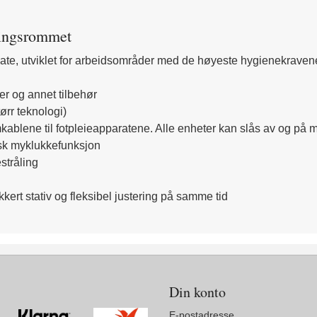
dlingsrommet
sflate, utviklet for arbeidsområder med de høyeste hygienekravene
er og annet tilbehør
ørr teknologi)
ømkablene til fotpleieapparatene. Alle enheter kan slås av og 
tisk myklukkefunksjon
stråling
ert stativ og fleksibel justering på samme tid
Din konto
E-postadresse