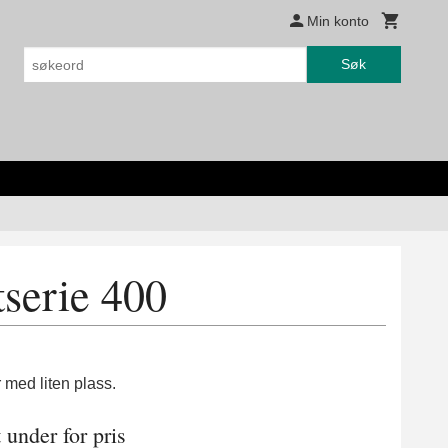
Min konto
Søk
erie 400
 med liten plass .
 under for pris