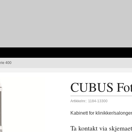
rie 400
CUBUS Fots
Artikkelnr.:
1184-13300
Kabinett for klinikker/salonger
Ta kontakt via skjemaet