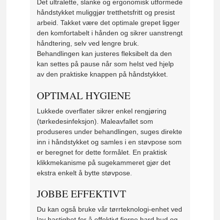
Det ultralette, slanke og ergonomisk utformede
håndstykket muliggjør tretthetsfritt og presist
arbeid. Takket være det optimale grepet ligger
den komfortabelt i hånden og sikrer uanstrengt
håndtering, selv ved lengre bruk.
Behandlingen kan justeres fleksibelt da den
kan settes på pause når som helst ved hjelp
av den praktiske knappen på håndstykket.
OPTIMAL HYGIENE
Lukkede overflater sikrer enkel rengjøring
(tørkedesinfeksjon). Maleavfallet som
produseres under behandlingen, suges direkte
inn i håndstykket og samles i en støvpose som
er beregnet for dette formålet. En praktisk
klikkmekanisme på sugekammeret gjør det
ekstra enkelt å bytte støvpose.
JOBBE EFFEKTIVT
Du kan også bruke vår tørrteknologi-enhet ved
lav hastighet for å effektivt fjerne hard hud og