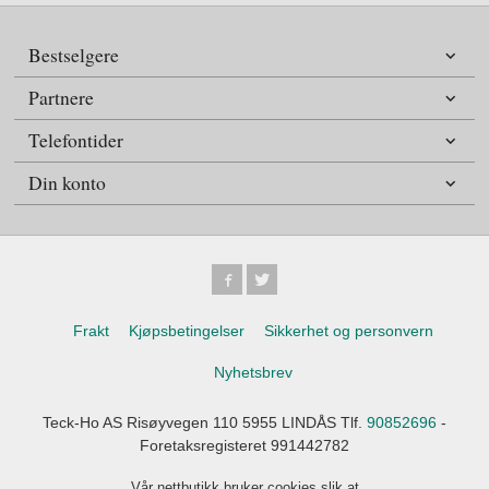
Bestselgere
Partnere
Telefontider
Din konto
Frakt
Kjøpsbetingelser
Sikkerhet og personvern
Nyhetsbrev
Teck-Ho AS Risøyvegen 110 5955 LINDÅS Tlf.
90852696
-
Foretaksregisteret 991442782
Vår nettbutikk bruker cookies slik at