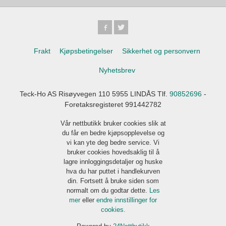
Frakt
Kjøpsbetingelser
Sikkerhet og personvern
Nyhetsbrev
Teck-Ho AS Risøyvegen 110 5955 LINDÅS Tlf.
90852696
-
Foretaksregisteret 991442782
Vår nettbutikk bruker cookies slik at
du får en bedre kjøpsopplevelse og
vi kan yte deg bedre service. Vi
bruker cookies hovedsaklig til å
lagre innloggingsdetaljer og huske
hva du har puttet i handlekurven
din. Fortsett å bruke siden som
normalt om du godtar dette.
Les
mer
eller
endre innstillinger for
cookies.