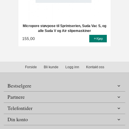
Micropore støvpose til Sprintserien, Suda Vac S, og
alle Suda V og Air slipemaskiner
155,00
Kjøp
Forside
Bli kunde
Logg inn
Kontakt oss
Bestselgere
Partnere
Telefontider
Din konto