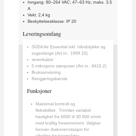
Inngang:
80–264 VAC; 47–63 Hz; maks. 3,5
A
Vekt:
2,4 kg
Beskyttelsesklasse:
IP 20
Leveringsomfang
SÜDA Air Essential inkl. håndstykke og
sugeslange (Art.nr.: 1999.10)
strømkabel
5 mikropore støvposer (Art.nr.: 8415.2)
Bruksanvisning
Rengjøringsbørste
Funksjoner
Maksimal kontroll og
fleksibilitet:
Trinnløs variabel
hastighet fra 6000 til 30 000 o/min
med kraftig fresemoment. Valgbar
forover-/bakoverrotasjon for
allsidige bruksområder.