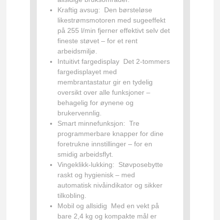
Kraftig avsug:
Den børsteløse
likestrømsmotoren med sugeeffekt
på 255 l/min fjerner effektivt selv det
fineste støvet – for et rent
arbeidsmiljø.
Intuitivt fargedisplay
Det 2-tommers
fargedisplayet med
membrantastatur gir en tydelig
oversikt over alle funksjoner –
behagelig for øynene og
brukervennlig.
Smart minnefunksjon:
Tre
programmerbare knapper for dine
foretrukne innstillinger – for en
smidig arbeidsflyt.
Vingeklikk-lukking:
Støvposebytte
raskt og hygienisk – med
automatisk nivåindikator og sikker
tilkobling.
Mobil og allsidig
Med en vekt på
bare 2,4 kg og kompakte mål er