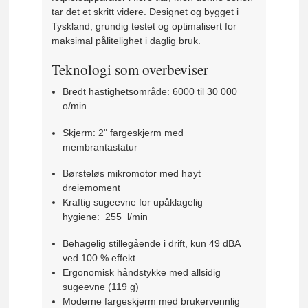
tar det et skritt videre. Designet og bygget i
Tyskland, grundig testet og optimalisert for
maksimal pålitelighet i daglig bruk.
Teknologi som overbeviser
Bredt hastighetsområde:
6000
til 30 000
o/min
Skjerm:
2" fargeskjerm med
membrantastatur
Børsteløs mikromotor med høyt
dreiemoment
Kraftig sugeevne for upåklagelig
hygiene:
255
l/min
Behagelig stillegående i drift, kun 49 dBA
ved 100 % effekt.
Ergonomisk håndstykke med allsidig
sugeevne (119 g)
Moderne fargeskjerm med brukervennlig