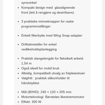
synsvinkel
Kompakt design med
glasslignende
front
(lett å rengjøre og desinfisere)
3 praktiske minneknapper for raske
programinnstillinger
Enkelt filterbytte med Wing Snap-adapter
Driftstimeteller for enkel
vedlikeholdsplanlegging
Praktisk slangelengde for fleksibelt arbeid:
1,54 m
Også ideell for mobil bruk
Allsidig, kompatibelt utvalg av fotpleieetuier
Valgfritt
: praktisk silikonholder til
håndstykket
Mål (B/H/D):
240 × 120 × 205 mm
Motorteknologi:
Børsteløs likestrømsmotor
Effekt:
300 W