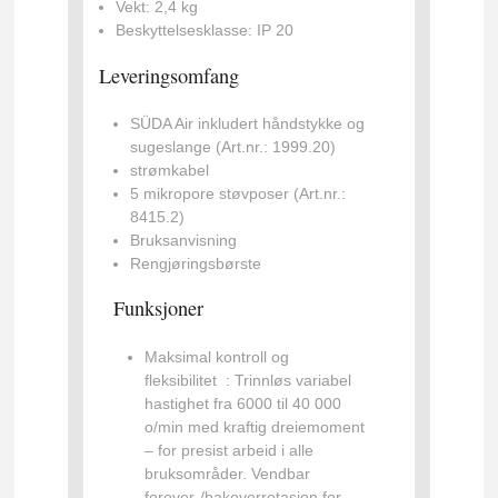
Vekt:
2,4 kg
Beskyttelsesklasse:
IP 20
Leveringsomfang
SÜDA Air inkludert håndstykke og
sugeslange (Art.nr.: 1999.20)
strømkabel
5 mikropore støvposer (Art.nr.:
8415.2)
Bruksanvisning
Rengjøringsbørste
Funksjoner
Maksimal kontroll og
fleksibilitet
: Trinnløs variabel
hastighet fra 6000 til 40 000
o/min med kraftig dreiemoment
– ​​for presist arbeid i alle
bruksområder. Vendbar
forover-/bakoverrotasjon for