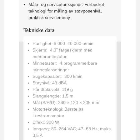
Måle- og servicefunksjoner: Forbedret
teknologi for måling av støvposenivå,
praktisk servicemeny.
Tekniske data
Hastighet:
6 000–40 000 o/min
Skjerm:
4,3" fargeskjerm med
membrantastatur
Minnetaster:
4 programmerbare
minneplasseringer
Sugekapasitet:
300 l/min
Støynivå:
49 dBA
Håndtaksvekt:
119 g
Slangelengde:
1,5 m
Mål (B/H/D):
240 × 120 × 205 mm
Motorteknologi:
Børsteløs
likestrømsmotor
Effekt:
300 W
Inngang:
80–264 VAC; 47–63 Hz; maks.
3,5 A