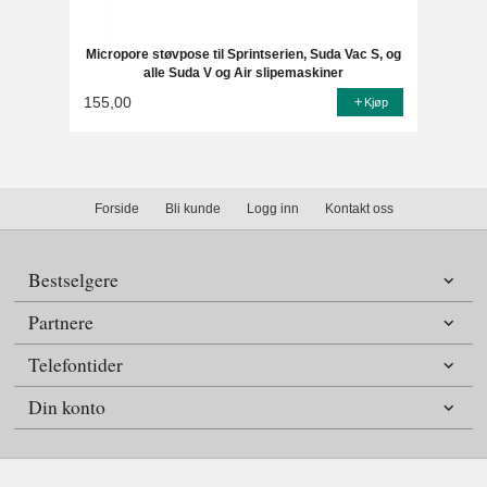
Micropore støvpose til Sprintserien, Suda Vac S, og
alle Suda V og Air slipemaskiner
155,00
Kjøp
Forside
Bli kunde
Logg inn
Kontakt oss
Bestselgere
Partnere
Telefontider
Din konto