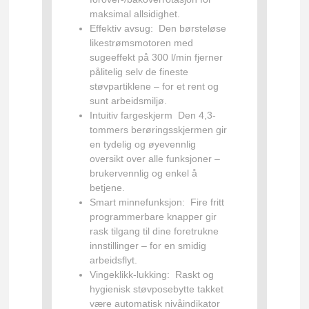
maksimal allsidighet.
Effektiv avsug:
Den børsteløse
likestrømsmotoren med
sugeeffekt på 300 l/min fjerner
pålitelig selv de fineste
støvpartiklene – for et rent og
sunt arbeidsmiljø.
Intuitiv fargeskjerm
Den 4,3-
tommers berøringsskjermen gir
en tydelig og øyevennlig
oversikt over alle funksjoner –
brukervennlig og enkel å
betjene.
Smart minnefunksjon:
Fire fritt
programmerbare knapper gir
rask tilgang til dine foretrukne
innstillinger – for en smidig
arbeidsflyt.
Vingeklikk-lukking:
Raskt og
hygienisk støvposebytte takket
være automatisk nivåindikator