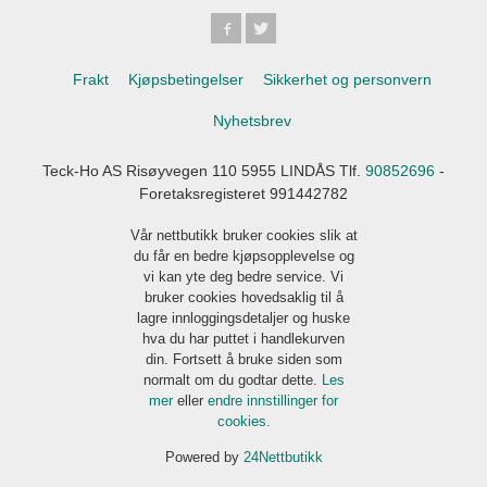
Frakt
Kjøpsbetingelser
Sikkerhet og personvern
Nyhetsbrev
Teck-Ho AS Risøyvegen 110 5955 LINDÅS Tlf.
90852696
-
Foretaksregisteret 991442782
Vår nettbutikk bruker cookies slik at
du får en bedre kjøpsopplevelse og
vi kan yte deg bedre service. Vi
bruker cookies hovedsaklig til å
lagre innloggingsdetaljer og huske
hva du har puttet i handlekurven
din. Fortsett å bruke siden som
normalt om du godtar dette.
Les
mer
eller
endre innstillinger for
cookies.
Powered by
24Nettbutikk