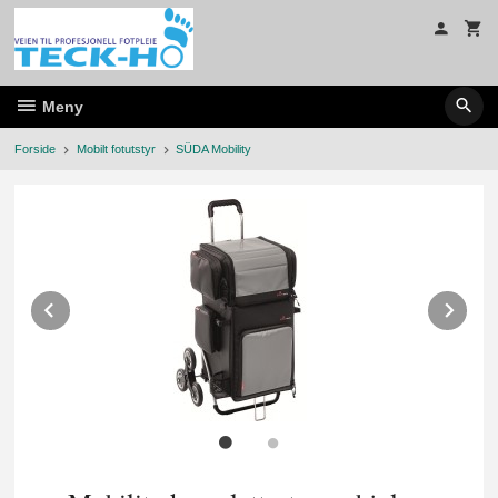
Gå
til
innholdet
Meny
Forside
Mobilt fotutstyr
SÜDA Mobility
Prev
Ne