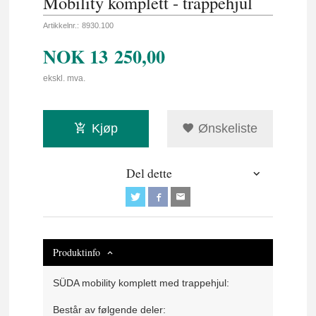
Mobility komplett - trappehjul
Artikkelnr.:
8930.100
NOK
13 250,00
ekskl. mva.
Kjøp
Ønskeliste
Del dette
Produktinfo
SÜDA mobility komplett med trappehjul:
Består av følgende deler: