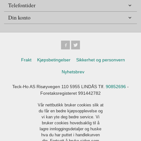
Telefontider
Din konto
Frakt
Kjøpsbetingelser
Sikkerhet og personvern
Nyhetsbrev
Teck-Ho AS Risøyvegen 110 5955 LINDÅS Tlf.
90852696
-
Foretaksregisteret 991442782
Vår nettbutikk bruker cookies slik at
du får en bedre kjøpsopplevelse og
vi kan yte deg bedre service. Vi
bruker cookies hovedsaklig til å
lagre innloggingsdetaljer og huske
hva du har puttet i handlekurven
din. Fortsett å bruke siden som