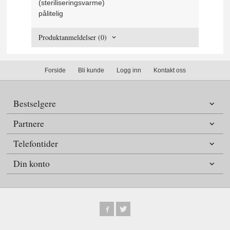
(steriliseringsvarme)
pålitelig
Produktanmeldelser (0)
Forside
Bli kunde
Logg inn
Kontakt oss
Bestselgere
Partnere
Telefontider
Din konto