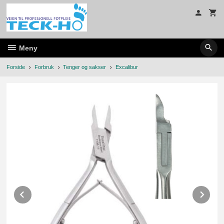
Gå
til
innholdet
Meny
Forside
Forbruk
Tenger og sakser
Excalibur
Prev
Ne