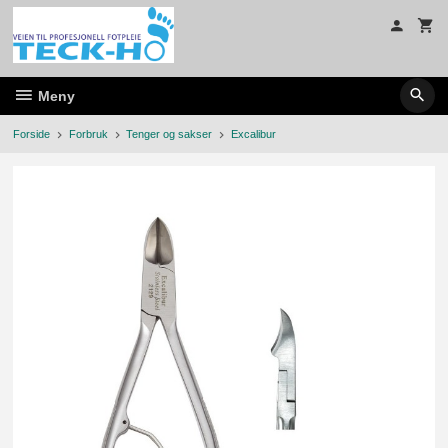
Gå
til
innholdet
Meny
Forside
Forbruk
Tenger og sakser
Excalibur