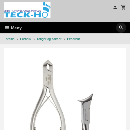
Gå
til
innholdet
Meny
Forside
Forbruk
Tenger og sakser
Excalibur