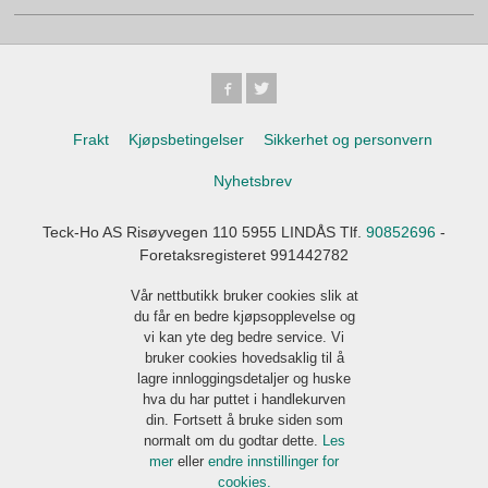
Frakt
Kjøpsbetingelser
Sikkerhet og personvern
Nyhetsbrev
Teck-Ho AS Risøyvegen 110 5955 LINDÅS Tlf.
90852696
-
Foretaksregisteret 991442782
Vår nettbutikk bruker cookies slik at
du får en bedre kjøpsopplevelse og
vi kan yte deg bedre service. Vi
bruker cookies hovedsaklig til å
lagre innloggingsdetaljer og huske
hva du har puttet i handlekurven
din. Fortsett å bruke siden som
normalt om du godtar dette.
Les
mer
eller
endre innstillinger for
cookies.