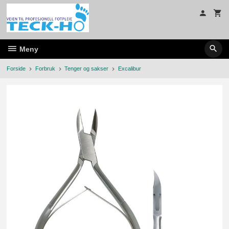
Gå
til
innholdet
Meny
Forside
Forbruk
Tenger og sakser
Excalibur