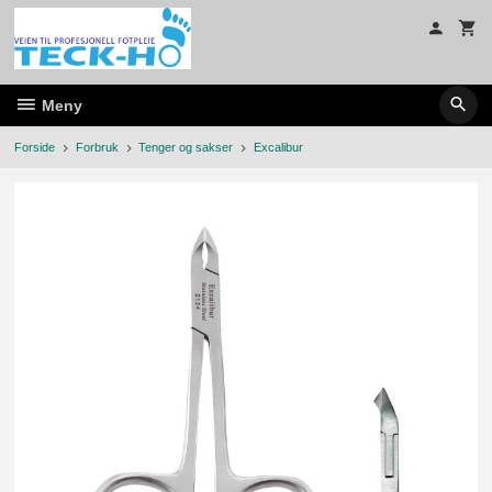
Gå
til
innholdet
Meny
Forside
Forbruk
Tenger og sakser
Excalibur