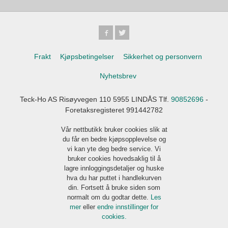
Frakt
Kjøpsbetingelser
Sikkerhet og personvern
Nyhetsbrev
Teck-Ho AS Risøyvegen 110 5955 LINDÅS Tlf.
90852696
-
Foretaksregisteret 991442782
Vår nettbutikk bruker cookies slik at
du får en bedre kjøpsopplevelse og
vi kan yte deg bedre service. Vi
bruker cookies hovedsaklig til å
lagre innloggingsdetaljer og huske
hva du har puttet i handlekurven
din. Fortsett å bruke siden som
normalt om du godtar dette.
Les
mer
eller
endre innstillinger for
cookies.