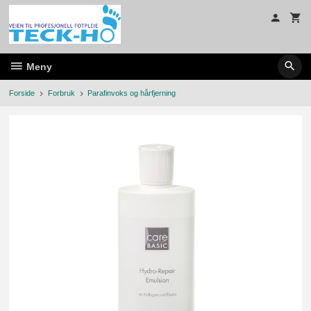
Gå
til
innholdet
Meny
Forside
Forbruk
Parafinvoks og hårfjerning