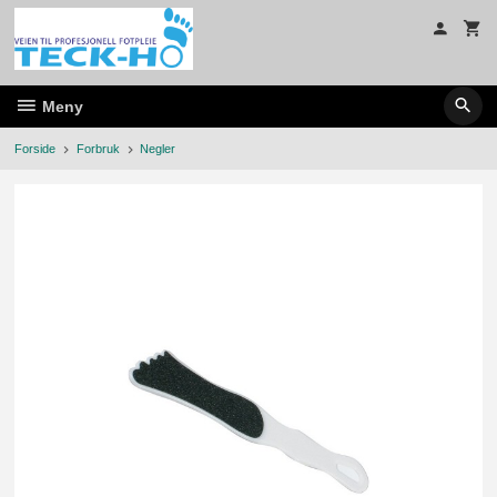
Gå
til
innholdet
Meny
Forside
Forbruk
Negler