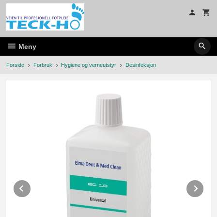
Gå
til
innholdet
Meny
Forside
Forbruk
Hygiene og verneutstyr
Desinfeksjon
Prev
Ne