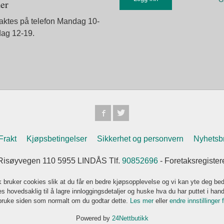
der
taktes på telefon Mandag 10-
dag 12-19.
Frakt
Kjøpsbetingelser
Sikkerhet og personvern
Nyhetsb
Risøyvegen 110 5955 LINDÅS Tlf.
90852696
- Foretaksregiste
k bruker cookies slik at du får en bedre kjøpsopplevelse og vi kan yte deg bed
s hovedsaklig til å lagre innloggingsdetaljer og huske hva du har puttet i han
 bruke siden som normalt om du godtar dette.
Les mer
eller
endre innstillinger 
Powered by
24Nettbutikk