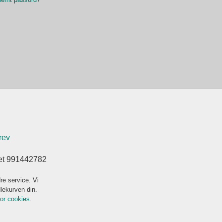
rev
ret 991442782
re service. Vi
dlekurven din.
for cookies.