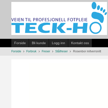
Gå
til
innholdet
Forside
Bli kunde
Logg inn
Kontakt oss
Forside
Forbruk
Freser
Stålfreser
Rosenbor m/tverrsnitt