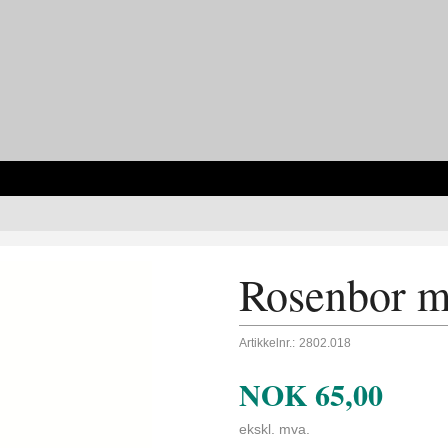
Rosenbor m/
Artikkelnr.:
2802.018
NOK
65,00
ekskl. mva.