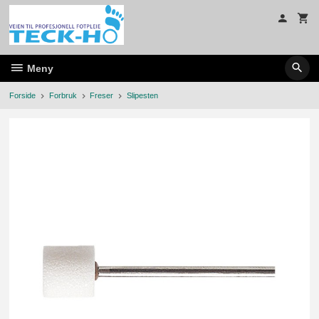
Gå
til
innholdet
Meny
Forside
Forbruk
Freser
Slipesten