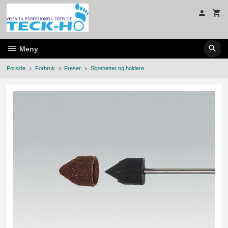
Gå
til
innholdet
Meny
Forside
Forbruk
Freser
Slipehetter og holdere