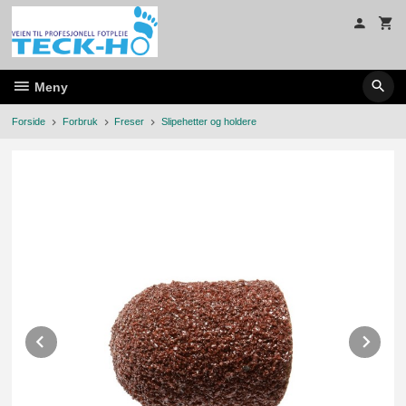
Gå
til
innholdet
Meny
Forside
Forbruk
Freser
Slipehetter og holdere
Prev
Ne