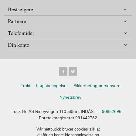
Bestselgere
Partnere
Telefontider
Din konto
Frakt
Kjøpsbetingelser
Sikkerhet og personvern
Nyhetsbrev
Teck-Ho AS Risøyvegen 110 5955 LINDÅS Tlf.
90852696
-
Foretaksregisteret 991442782
Vår nettbutikk bruker cookies slik at
du får en bedre kjøpsopplevelse og