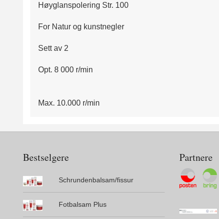
Høyglanspolering Str. 100
For Natur og kunstnegler
Sett av 2
Opt. 8 000 r/min
Max. 10.000 r/min
Bestselgere
Partnere
Schrundenbalsam/fissur
Fotbalsam Plus