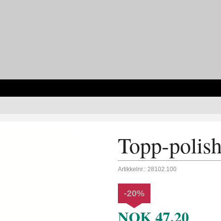
Topp-polis
Artikkelnr.:
28102.100
-20%
NOK
47,20