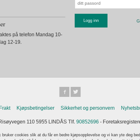
G
der
taktes på telefon Mandag 10-
dag 12-19.
Frakt
Kjøpsbetingelser
Sikkerhet og personvern
Nyhetsb
Risøyvegen 110 5955 LINDÅS Tlf.
90852696
- Foretaksregiste
k bruker cookies slik at du får en bedre kjøpsopplevelse og vi kan yte deg bed