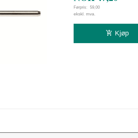
Førpris:
59,00
Rabatt
ekskl. mva.
Kjøp