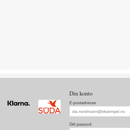
Din konto
E-postadresse
Ditt passord