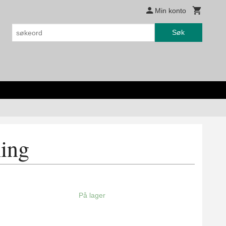
Min konto
Søk
hing
På lager