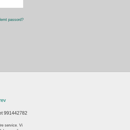
lemt passord?
rev
ret 991442782
re service. Vi