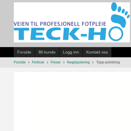
Gå
til
innholdet
Forside
Bli kunde
Logg inn
Kontakt oss
Forside
Forbruk
Freser
Neglepolering
Topp-polishing