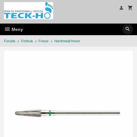
Gå
til
innholdet
Meny
Forside
Forbruk
Freser
Hardmetall freser