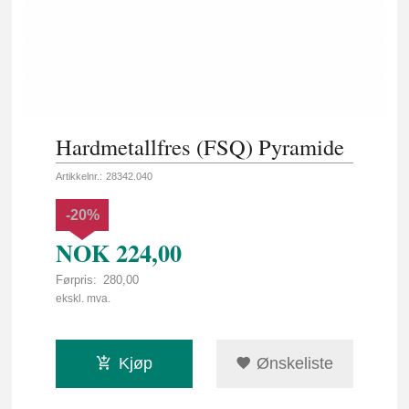
Hardmetallfres (FSQ) Pyramide
Artikkelnr.:
28342.040
-20%
NOK
224,00
Førpris:
280,00
Rabatt
ekskl. mva.
Kjøp
Ønskeliste