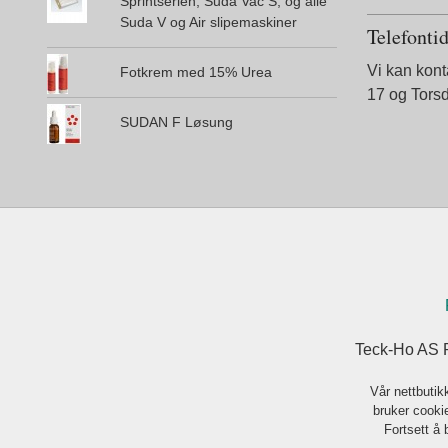
Sprintserien, Suda Vac S, og alle
Suda V og Air slipemaskiner
Telefonti
Vi kan kon
Fotkrem med 15% Urea
17 og Tors
SUDAN F Løsung
Teck-Ho AS 
Vår nettbutik
bruker cookie
Fortsett å