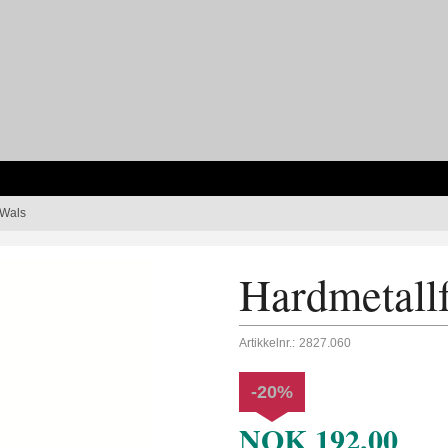
 Wals
Hardmetallf
Artikkelnr.:
2827.060
-20%
NOK
192,00