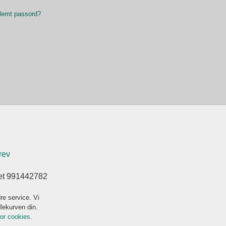
lemt passord?
rev
ret 991442782
re service. Vi
dlekurven din.
for cookies.