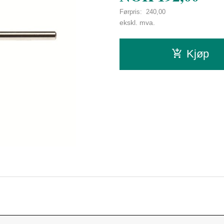
Førpris:
240,00
Rabatt
ekskl. mva.
Kjøp