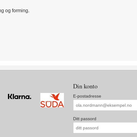
ng og forming.
Din konto
E-postadresse
Ditt passord