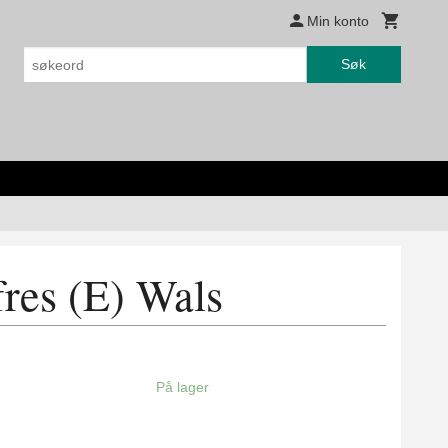
Min konto
Søk
res (E) Wals
På lager