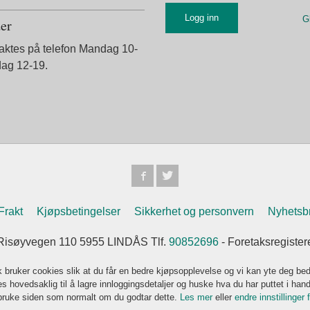
G
der
taktes på telefon Mandag 10-
dag 12-19.
Frakt
Kjøpsbetingelser
Sikkerhet og personvern
Nyhetsb
Risøyvegen 110 5955 LINDÅS Tlf.
90852696
- Foretaksregiste
k bruker cookies slik at du får en bedre kjøpsopplevelse og vi kan yte deg bed
s hovedsaklig til å lagre innloggingsdetaljer og huske hva du har puttet i han
 bruke siden som normalt om du godtar dette.
Les mer
eller
endre innstillinger 