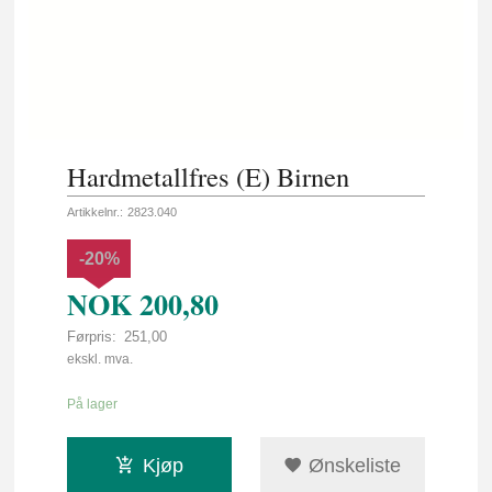
Hardmetallfres (E) Birnen
Artikkelnr.:
2823.040
-20%
NOK
200,80
Førpris:
251,00
Rabatt
ekskl. mva.
På lager
Kjøp
Ønskeliste