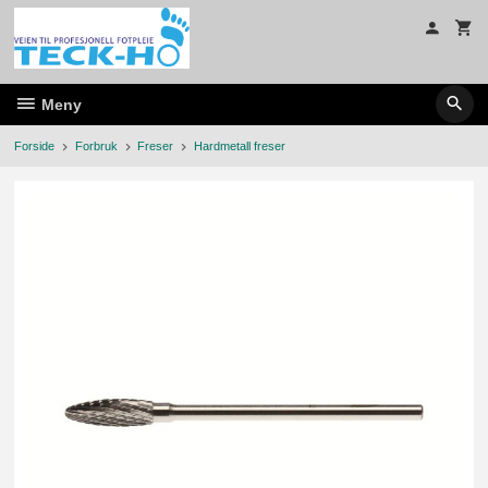
Gå
til
innholdet
Meny
Forside
Forbruk
Freser
Hardmetall freser