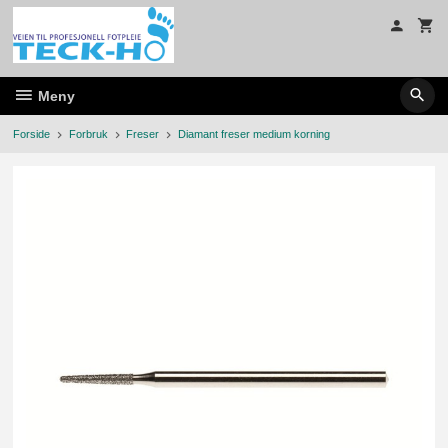
Gå
til
innholdet
Meny
Forside
Forbruk
Freser
Diamant freser medium korning