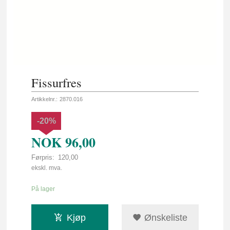
Fissurfres
Artikkelnr.:
2870.016
-20%
NOK
96,00
Førpris:
120,00
Rabatt
ekskl. mva.
På lager
Kjøp
Ønskeliste