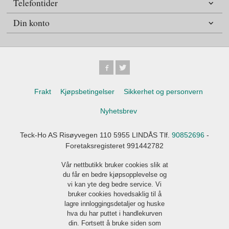
Telefontider
Din konto
Frakt
Kjøpsbetingelser
Sikkerhet og personvern
Nyhetsbrev
Teck-Ho AS Risøyvegen 110 5955 LINDÅS Tlf.
90852696
-
Foretaksregisteret 991442782
Vår nettbutikk bruker cookies slik at
du får en bedre kjøpsopplevelse og
vi kan yte deg bedre service. Vi
bruker cookies hovedsaklig til å
lagre innloggingsdetaljer og huske
hva du har puttet i handlekurven
din. Fortsett å bruke siden som