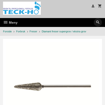
Gå
til
innholdet
Meny
Forside
Forbruk
Freser
Diamant freser supergrov / ekstra grov