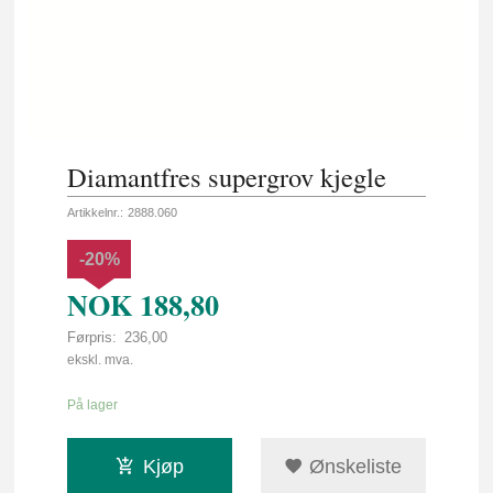
Diamantfres supergrov kjegle
Artikkelnr.:
2888.060
-20%
NOK
188,80
Førpris:
236,00
Rabatt
ekskl. mva.
På lager
Kjøp
Ønskeliste