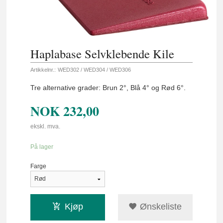
Haplabase Selvklebende Kile
Artikkelnr.:
WED302 / WED304 / WED306
Tre alternative grader: Brun 2°, Blå 4° og Rød 6°.
NOK
232,00
ekskl. mva.
På lager
Farge
Kjøp
Ønskeliste