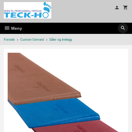
Gå
til
innholdet
Meny
Forside
Cuxson Gerrard
Såler og innlegg