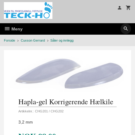
Gå
til
innholdet
Meny
Forside
Cuxson Gerrard
Såler og innlegg
Hapla-gel Korrigerende Hælkile
Artikkelnr.:
CHG201 / CHG202
3,2 mm