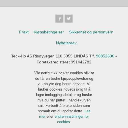
Frakt
Kjøpsbetingelser
Sikkerhet og personvern
Nyhetsbrev
Teck-Ho AS Risøyvegen 110 5955 LINDÅS Tlf.
90852696
-
Foretaksregisteret 991442782
Vår nettbutikk bruker cookies slik at
du får en bedre kjøpsopplevelse og
vi kan yte deg bedre service. Vi
bruker cookies hovedsaklig til å
lagre innloggingsdetaljer og huske
hva du har puttet i handlekurven
din. Fortsett å bruke siden som
normalt om du godtar dette.
Les
mer
eller
endre innstillinger for
cookies.