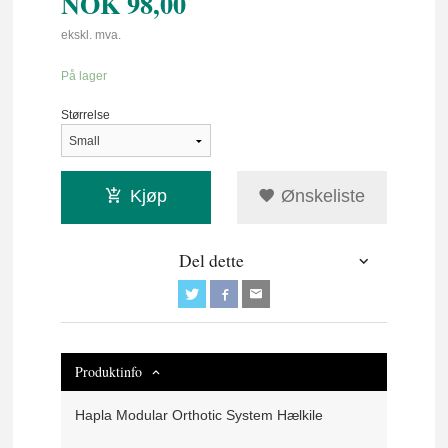
NOK
98,00
ekskl. mva.
På lager
Størrelse
Kjøp
Ønskeliste
Del dette
Produktinfo
Hapla Modular Orthotic System Hælkile