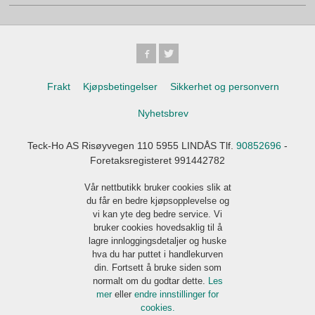
Frakt
Kjøpsbetingelser
Sikkerhet og personvern
Nyhetsbrev
Teck-Ho AS Risøyvegen 110 5955 LINDÅS Tlf.
90852696
-
Foretaksregisteret 991442782
Vår nettbutikk bruker cookies slik at
du får en bedre kjøpsopplevelse og
vi kan yte deg bedre service. Vi
bruker cookies hovedsaklig til å
lagre innloggingsdetaljer og huske
hva du har puttet i handlekurven
din. Fortsett å bruke siden som
normalt om du godtar dette.
Les
mer
eller
endre innstillinger for
cookies.