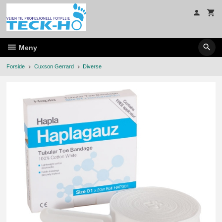
Gå
til
innholdet
Meny
Forside
Cuxson Gerrard
Diverse