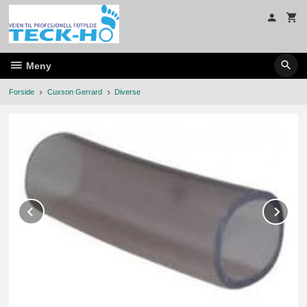
Gå
til
innholdet
Meny
Forside
Cuxson Gerrard
Diverse
Prev
Ne