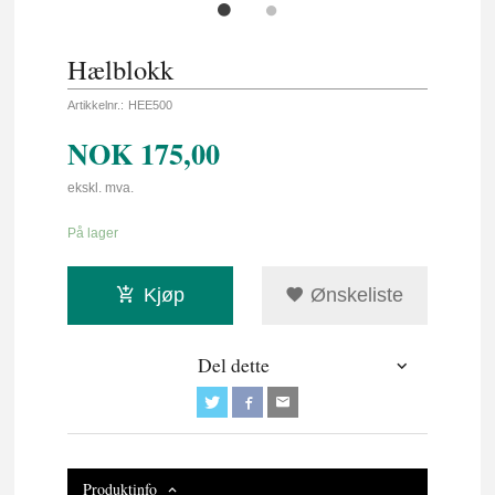
Hælblokk
Artikkelnr.:
HEE500
NOK
175,00
ekskl. mva.
På lager
Kjøp
Ønskeliste
Del dette
Produktinfo