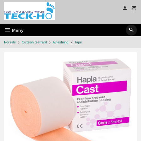
Gå
til
innholdet
Meny
Forside
Cuxson Gerrard
Avlastning
Tape